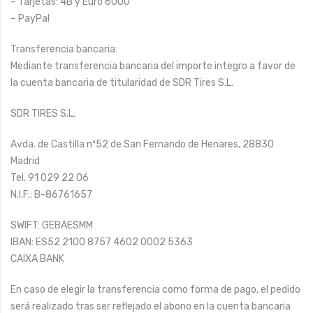
– Tarjetas: 4B y Euro 6000
– PayPal
Transferencia bancaria:
Mediante transferencia bancaria del importe integro a favor de
la cuenta bancaria de titularidad de SDR Tires S.L.
SDR TIRES S.L.
Avda. de Castilla nº52 de San Fernando de Henares, 28830
Madrid
Tel. 91 029 22 06
N.I.F.: B-86761657
SWIFT: GEBAESMM
IBAN: ES52 2100 8757 4602 0002 5363
CAIXA BANK
En caso de elegir la transferencia como forma de pago, el pedido
será realizado tras ser reflejado el abono en la cuenta bancaria