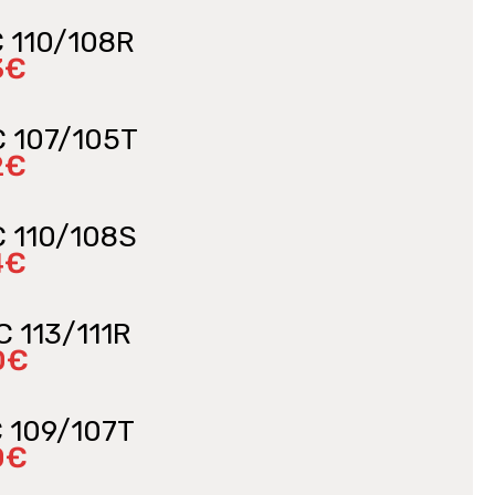
C 110/108R
3€
C 107/105T
2€
C 110/108S
4€
C 113/111R
0€
C 109/107T
0€