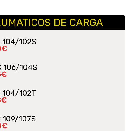
EUMATICOS DE CARGA
C 104/102S
0€
C 106/104S
5€
C 104/102T
8€
C 109/107S
0€