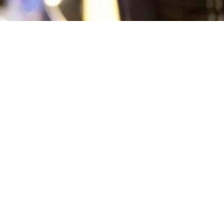
CENTRO TORREJÓN DE ARDOZ
Dirección:
Avda Castilla, 52A. 28830
San Fernando de Henares (Madrid)
Teléfonos:
910 292 206 / 692 457 861