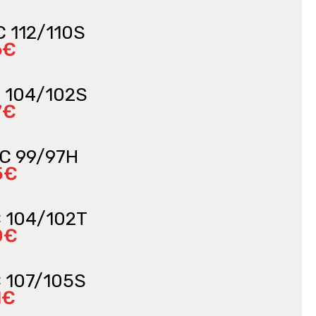
C 112/110S
6€
C 104/102S
7€
6C 99/97H
5€
C 104/102T
0€
C 107/105S
1€