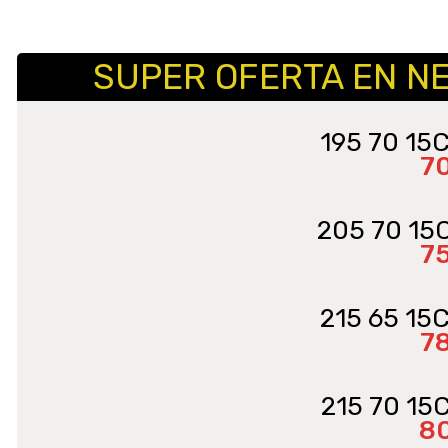
SUPER OFERTA EN N
195 70 15
7
205 70 15
7
215 65 15
7
215 70 15
8