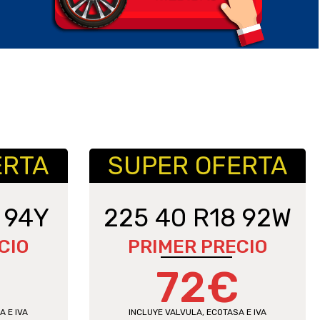
ERTA
SUPER OFERTA
 94Y
225 40 R18 92W
CIO
PRIMER PRECIO
€
72€
A E IVA
INCLUYE VALVULA, ECOTASA E IVA