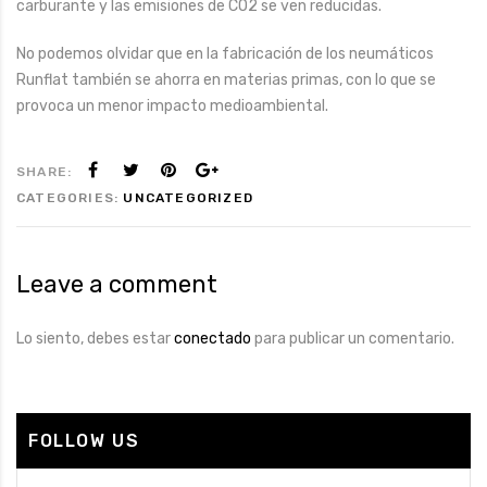
carburante y las emisiones de CO2 se ven reducidas.
No podemos olvidar que en la fabricación de los neumáticos
Runflat también se ahorra en materias primas, con lo que se
provoca un menor impacto medioambiental.
SHARE:
CATEGORIES:
UNCATEGORIZED
Leave a comment
Lo siento, debes estar
conectado
para publicar un comentario.
FOLLOW US