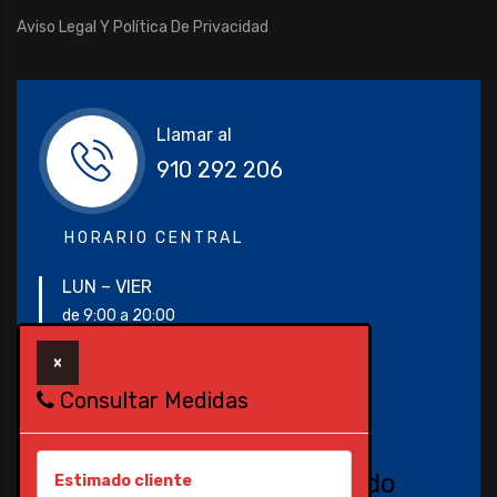
Aviso Legal Y Política De Privacidad
Llamar al
910 292 206
HORARIO CENTRAL
LUN – VIER
de 9:00 a 20:00
×
SABADO
09:00am – 14:00pm
Consultar Medidas
SIN CITA PREVIA
NOVEDAD!
Servicio rápido
Estimado cliente