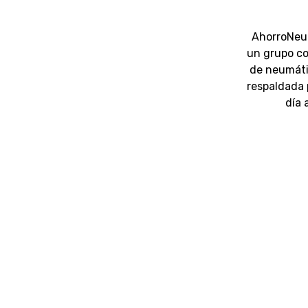
AhorroNeu
un grupo co
de neumáti
respaldada 
día 
Habla
Déjano
número