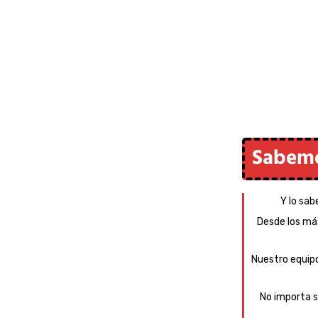
contac
lo ante
Te ll
Loant
Sabemo
Y lo sab
Desde los más
Nuestro equipo
No importa s