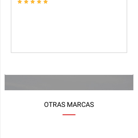
El personal es muy eficiente y agradable, mientras
trabajan puedes mantener una conversación....
hacer un pequeño chequeo del coche, es un detalle
a tener en cuenta y si encuentran algo mal te lo
dicen y pueden corregirlo sin problemas.
JOSE MENENDEZ
OTRAS MARCAS