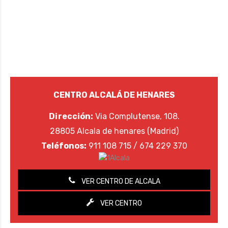
CENTRO ALCALÁ DE HENARES
Dirección:
Via Complutense, 108.
28805 Alcala de henares (Madrid)
Teléfonos:
911 108 715 / 674 229 370
VER CENTRO DE ALCALA
VER CENTRO