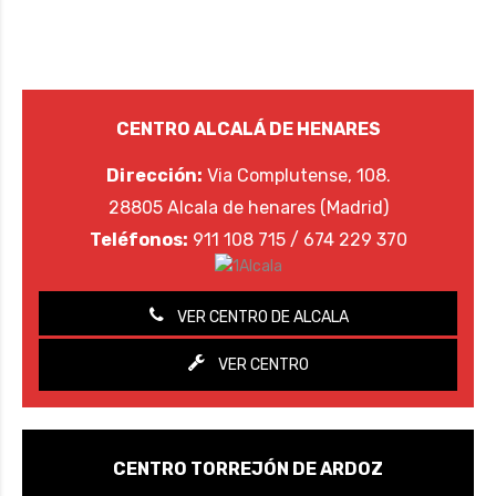
CENTRO ALCALÁ DE HENARES
Dirección:
Via Complutense, 108.
28805 Alcala de henares (Madrid)
Teléfonos:
911 108 715 / 674 229 370
VER CENTRO DE ALCALA
VER CENTRO
CENTRO TORREJÓN DE ARDOZ