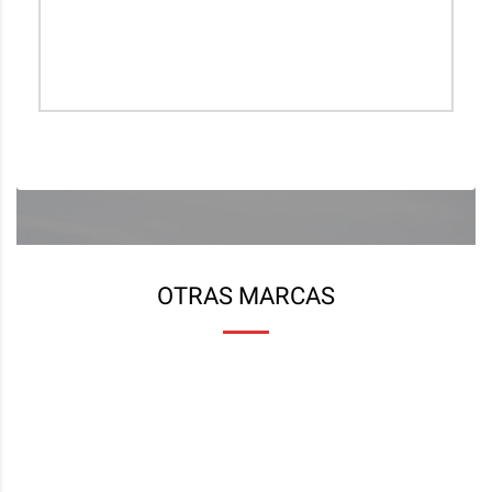
hacer un pequeño chequeo del coche, es un detalle
a tener en cuenta y si encuentran algo mal te lo
dicen y pueden corregirlo sin problemas.
JOSE MENENDEZ
OTRAS MARCAS