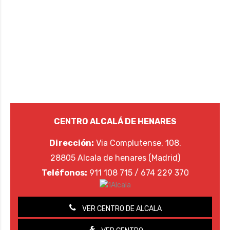
CENTRO ALCALÁ DE HENARES
Dirección:
Via Complutense, 108.
28805 Alcala de henares (Madrid)
Teléfonos:
911 108 715 / 674 229 370
VER CENTRO DE ALCALA