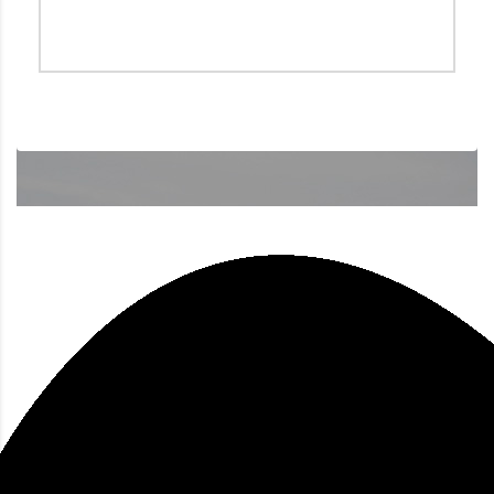
a tener en cuenta y si encuentran algo mal te lo
dicen y pueden corregirlo sin problemas.
JOSE MENENDEZ