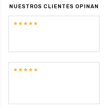
NUESTROS CLIENTES OPINAN
Económico, no necesitas pedir cita y en caso de
cambio de neumáticos te hacen seguimiento a los
2000 km.
BELEN XU
Elige marca a un precio muy razonable.
Presupuesto sin compromiso y atención
personalizada. Son profesionales rápidos y
agradables.