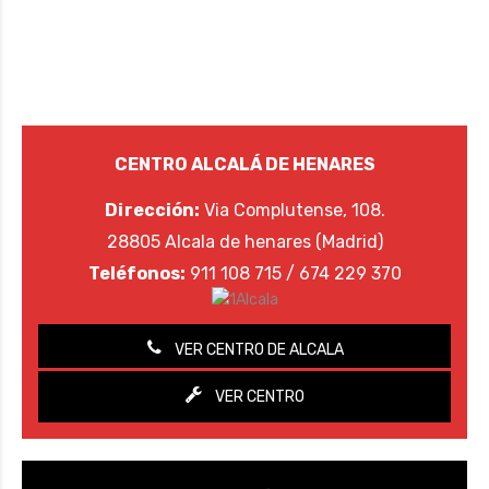
CENTRO ALCALÁ DE HENARES
Dirección:
Via Complutense, 108.
28805 Alcala de henares (Madrid)
Teléfonos:
911 108 715 / 674 229 370
VER CENTRO DE ALCALA
VER CENTRO